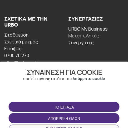
ΣΧΕΤΙΚΆ ΜΕ ΤΗΝ
ΣΥΝΕΡΓΑΣΊΕΣ
URBO
URBO My Business
Στάθμευση
Μεταπωλητές
Σχετικά με εμάς
Συνεργάτες
Επαφές
0700 70 270
ΣΥΝΑΊΝΕΣΗ ΓΙΑ COOKIE
cookie χρήσης ιστότοπου
Απόρρητο cookie
ΟΡΟΙ ΧΡΉΣΗΣ
ΚΑΤΕΒΆΣΤΕ ΤΗΝ
ΤΟ ΈΠΙΑΣΑ
ΕΦΑΡΜΟΓΉ
Οροι και Προϋποθέσεις
ΑΠΌΡΡΙΨΗ ΌΛΩΝ
Πολιτική απορρήτου