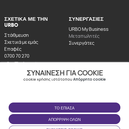
ΣΧΕΤΙΚΆ ΜΕ ΤΗΝ
ΣΥΝΕΡΓΑΣΊΕΣ
URBO
URBO My Business
Στάθμευση
Μεταπωλητές
Σχετικά με εμάς
Συνεργάτες
Επαφές
0700 70 270
ΣΥΝΑΊΝΕΣΗ ΓΙΑ COOKIE
cookie χρήσης ιστότοπου
Απόρρητο cookie
ΟΡΟΙ ΧΡΉΣΗΣ
ΚΑΤΕΒΆΣΤΕ ΤΗΝ
ΤΟ ΈΠΙΑΣΑ
ΕΦΑΡΜΟΓΉ
Οροι και Προϋποθέσεις
ΑΠΌΡΡΙΨΗ ΌΛΩΝ
Πολιτική απορρήτου