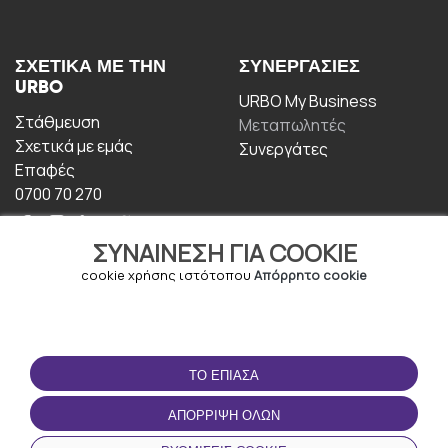
ΣΧΕΤΙΚΆ ΜΕ ΤΗΝ
ΣΥΝΕΡΓΑΣΊΕΣ
URBO
URBO My Business
Στάθμευση
Μεταπωλητές
Σχετικά με εμάς
Συνεργάτες
Επαφές
0700 70 270
ΣΥΝΑΊΝΕΣΗ ΓΙΑ COOKIE
cookie χρήσης ιστότοπου
Απόρρητο cookie
ΟΡΟΙ ΧΡΉΣΗΣ
ΚΑΤΕΒΆΣΤΕ ΤΗΝ
ΤΟ ΈΠΙΑΣΑ
ΕΦΑΡΜΟΓΉ
Οροι και Προϋποθέσεις
ΑΠΌΡΡΙΨΗ ΌΛΩΝ
Πολιτική απορρήτου