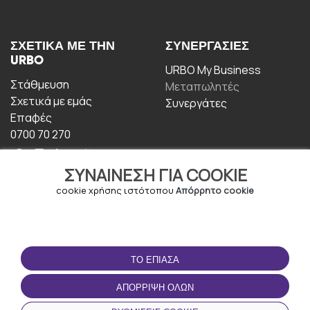
ΣΧΕΤΙΚΆ ΜΕ ΤΗΝ
ΣΥΝΕΡΓΑΣΊΕΣ
URBO
URBO My Business
Στάθμευση
Μεταπωλητές
Σχετικά με εμάς
Συνεργάτες
Επαφές
0700 70 270
ΣΥΝΑΊΝΕΣΗ ΓΙΑ COOKIE
cookie χρήσης ιστότοπου
Απόρρητο cookie
ΟΡΟΙ ΧΡΉΣΗΣ
ΚΑΤΕΒΆΣΤΕ ΤΗΝ
ΤΟ ΈΠΙΑΣΑ
ΕΦΑΡΜΟΓΉ
Οροι και Προϋποθέσεις
ΑΠΌΡΡΙΨΗ ΌΛΩΝ
Πολιτική απορρήτου