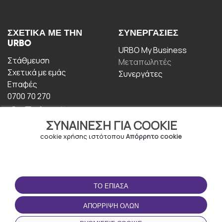
ΣΧΕΤΙΚΆ ΜΕ ΤΗΝ
ΣΥΝΕΡΓΑΣΊΕΣ
URBO
URBO My Business
Στάθμευση
Μεταπωλητές
Σχετικά με εμάς
Συνεργάτες
Επαφές
0700 70 270
ΣΥΝΑΊΝΕΣΗ ΓΙΑ COOKIE
cookie χρήσης ιστότοπου
Απόρρητο cookie
ΟΡΟΙ ΧΡΉΣΗΣ
ΚΑΤΕΒΆΣΤΕ ΤΗΝ
ΤΟ ΈΠΙΑΣΑ
ΕΦΑΡΜΟΓΉ
Οροι και Προϋποθέσεις
ΑΠΌΡΡΙΨΗ ΌΛΩΝ
Πολιτική απορρήτου