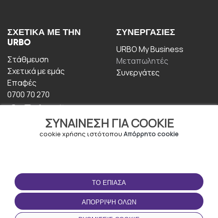
ΣΧΕΤΙΚΆ ΜΕ ΤΗΝ
ΣΥΝΕΡΓΑΣΊΕΣ
URBO
URBO My Business
Στάθμευση
Μεταπωλητές
Σχετικά με εμάς
Συνεργάτες
Επαφές
0700 70 270
ΣΥΝΑΊΝΕΣΗ ΓΙΑ COOKIE
cookie χρήσης ιστότοπου
Απόρρητο cookie
ΟΡΟΙ ΧΡΉΣΗΣ
ΚΑΤΕΒΆΣΤΕ ΤΗΝ
ΤΟ ΈΠΙΑΣΑ
ΕΦΑΡΜΟΓΉ
Οροι και Προϋποθέσεις
ΑΠΌΡΡΙΨΗ ΌΛΩΝ
Πολιτική απορρήτου