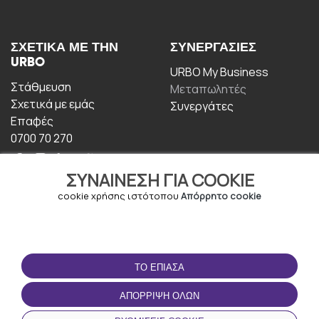
ΣΧΕΤΙΚΆ ΜΕ ΤΗΝ
ΣΥΝΕΡΓΑΣΊΕΣ
URBO
URBO My Business
Στάθμευση
Μεταπωλητές
Σχετικά με εμάς
Συνεργάτες
Επαφές
0700 70 270
ΣΥΝΑΊΝΕΣΗ ΓΙΑ COOKIE
cookie χρήσης ιστότοπου
Απόρρητο cookie
ΟΡΟΙ ΧΡΉΣΗΣ
ΚΑΤΕΒΆΣΤΕ ΤΗΝ
ΤΟ ΈΠΙΑΣΑ
ΕΦΑΡΜΟΓΉ
Οροι και Προϋποθέσεις
ΑΠΌΡΡΙΨΗ ΌΛΩΝ
Πολιτική απορρήτου