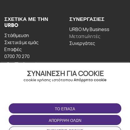
ΣΧΕΤΙΚΆ ΜΕ ΤΗΝ
ΣΥΝΕΡΓΑΣΊΕΣ
URBO
URBO My Business
Στάθμευση
Μεταπωλητές
Σχετικά με εμάς
Συνεργάτες
Επαφές
0700 70 270
ΣΥΝΑΊΝΕΣΗ ΓΙΑ COOKIE
cookie χρήσης ιστότοπου
Απόρρητο cookie
ΟΡΟΙ ΧΡΉΣΗΣ
ΚΑΤΕΒΆΣΤΕ ΤΗΝ
ΤΟ ΈΠΙΑΣΑ
ΕΦΑΡΜΟΓΉ
Οροι και Προϋποθέσεις
ΑΠΌΡΡΙΨΗ ΌΛΩΝ
Πολιτική απορρήτου