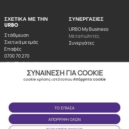
ΣΧΕΤΙΚΆ ΜΕ ΤΗΝ
ΣΥΝΕΡΓΑΣΊΕΣ
URBO
URBO My Business
Στάθμευση
Μεταπωλητές
Σχετικά με εμάς
Συνεργάτες
Επαφές
0700 70 270
ΣΥΝΑΊΝΕΣΗ ΓΙΑ COOKIE
cookie χρήσης ιστότοπου
Απόρρητο cookie
ΟΡΟΙ ΧΡΉΣΗΣ
ΚΑΤΕΒΆΣΤΕ ΤΗΝ
ΤΟ ΈΠΙΑΣΑ
ΕΦΑΡΜΟΓΉ
Οροι και Προϋποθέσεις
ΑΠΌΡΡΙΨΗ ΌΛΩΝ
Πολιτική απορρήτου