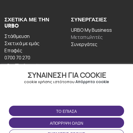
ΣΧΕΤΙΚΆ ΜΕ ΤΗΝ
ΣΥΝΕΡΓΑΣΊΕΣ
URBO
URBO My Business
Στάθμευση
Μεταπωλητές
Σχετικά με εμάς
Συνεργάτες
Επαφές
0700 70 270
ΣΥΝΑΊΝΕΣΗ ΓΙΑ COOKIE
cookie χρήσης ιστότοπου
Απόρρητο cookie
ΟΡΟΙ ΧΡΉΣΗΣ
ΚΑΤΕΒΆΣΤΕ ΤΗΝ
ΤΟ ΈΠΙΑΣΑ
ΕΦΑΡΜΟΓΉ
Οροι και Προϋποθέσεις
ΑΠΌΡΡΙΨΗ ΌΛΩΝ
Πολιτική απορρήτου