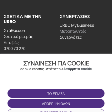
ΣΧΕΤΙΚΆ ΜΕ ΤΗΝ
ΣΥΝΕΡΓΑΣΊΕΣ
URBO
URBO My Business
Στάθμευση
Μεταπωλητές
Σχετικά με εμάς
Συνεργάτες
Επαφές
0700 70 270
ΣΥΝΑΊΝΕΣΗ ΓΙΑ COOKIE
cookie χρήσης ιστότοπου
Απόρρητο cookie
ΟΡΟΙ ΧΡΉΣΗΣ
ΚΑΤΕΒΆΣΤΕ ΤΗΝ
ΤΟ ΈΠΙΑΣΑ
ΕΦΑΡΜΟΓΉ
Οροι και Προϋποθέσεις
ΑΠΌΡΡΙΨΗ ΌΛΩΝ
Πολιτική απορρήτου