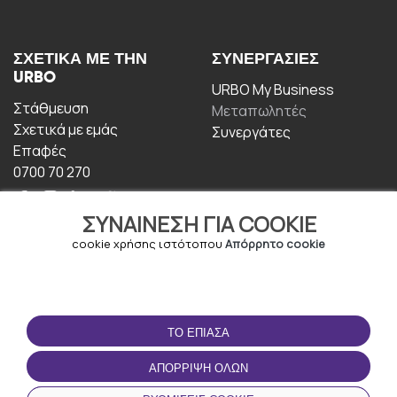
ΣΧΕΤΙΚΆ ΜΕ ΤΗΝ
ΣΥΝΕΡΓΑΣΊΕΣ
URBO
URBO My Business
Στάθμευση
Μεταπωλητές
Σχετικά με εμάς
Συνεργάτες
Επαφές
0700 70 270
ΣΥΝΑΊΝΕΣΗ ΓΙΑ COOKIE
cookie χρήσης ιστότοπου
Απόρρητο cookie
ΟΡΟΙ ΧΡΉΣΗΣ
ΚΑΤΕΒΆΣΤΕ ΤΗΝ
ΤΟ ΈΠΙΑΣΑ
ΕΦΑΡΜΟΓΉ
Οροι και Προϋποθέσεις
ΑΠΌΡΡΙΨΗ ΌΛΩΝ
Πολιτική απορρήτου