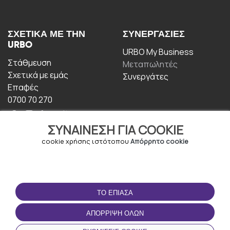
ΣΧΕΤΙΚΆ ΜΕ ΤΗΝ
ΣΥΝΕΡΓΑΣΊΕΣ
URBO
URBO My Business
Στάθμευση
Μεταπωλητές
Σχετικά με εμάς
Συνεργάτες
Επαφές
0700 70 270
ΣΥΝΑΊΝΕΣΗ ΓΙΑ COOKIE
cookie χρήσης ιστότοπου
Απόρρητο cookie
ΟΡΟΙ ΧΡΉΣΗΣ
ΚΑΤΕΒΆΣΤΕ ΤΗΝ
ΤΟ ΈΠΙΑΣΑ
ΕΦΑΡΜΟΓΉ
Οροι και Προϋποθέσεις
ΑΠΌΡΡΙΨΗ ΌΛΩΝ
Πολιτική απορρήτου