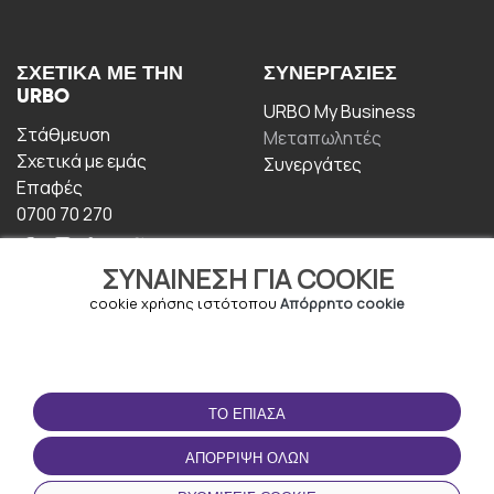
ΣΧΕΤΙΚΆ ΜΕ ΤΗΝ
ΣΥΝΕΡΓΑΣΊΕΣ
URBO
URBO My Business
Στάθμευση
Μεταπωλητές
Σχετικά με εμάς
Συνεργάτες
Επαφές
0700 70 270
ΣΥΝΑΊΝΕΣΗ ΓΙΑ COOKIE
cookie χρήσης ιστότοπου
Απόρρητο cookie
ΟΡΟΙ ΧΡΉΣΗΣ
ΚΑΤΕΒΆΣΤΕ ΤΗΝ
ΤΟ ΈΠΙΑΣΑ
ΕΦΑΡΜΟΓΉ
Οροι και Προϋποθέσεις
ΑΠΌΡΡΙΨΗ ΌΛΩΝ
Πολιτική απορρήτου