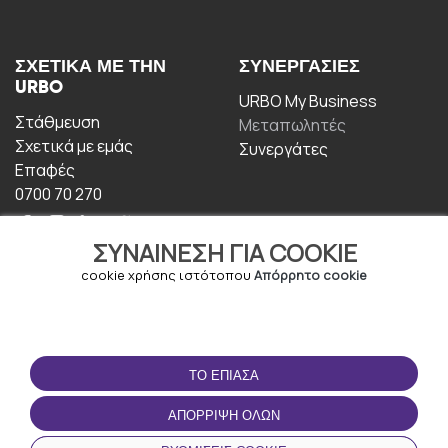
ΣΧΕΤΙΚΆ ΜΕ ΤΗΝ
ΣΥΝΕΡΓΑΣΊΕΣ
URBO
URBO My Business
Στάθμευση
Μεταπωλητές
Σχετικά με εμάς
Συνεργάτες
Επαφές
0700 70 270
ΣΥΝΑΊΝΕΣΗ ΓΙΑ COOKIE
cookie χρήσης ιστότοπου
Απόρρητο cookie
ΟΡΟΙ ΧΡΉΣΗΣ
ΚΑΤΕΒΆΣΤΕ ΤΗΝ
ΤΟ ΈΠΙΑΣΑ
ΕΦΑΡΜΟΓΉ
Οροι και Προϋποθέσεις
ΑΠΌΡΡΙΨΗ ΌΛΩΝ
Πολιτική απορρήτου