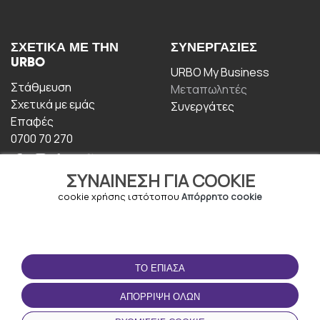
ΣΧΕΤΙΚΆ ΜΕ ΤΗΝ
ΣΥΝΕΡΓΑΣΊΕΣ
URBO
URBO My Business
Στάθμευση
Μεταπωλητές
Σχετικά με εμάς
Συνεργάτες
Επαφές
0700 70 270
ΣΥΝΑΊΝΕΣΗ ΓΙΑ COOKIE
cookie χρήσης ιστότοπου
Απόρρητο cookie
ΟΡΟΙ ΧΡΉΣΗΣ
ΚΑΤΕΒΆΣΤΕ ΤΗΝ
ΤΟ ΈΠΙΑΣΑ
ΕΦΑΡΜΟΓΉ
Οροι και Προϋποθέσεις
ΑΠΌΡΡΙΨΗ ΌΛΩΝ
Πολιτική απορρήτου