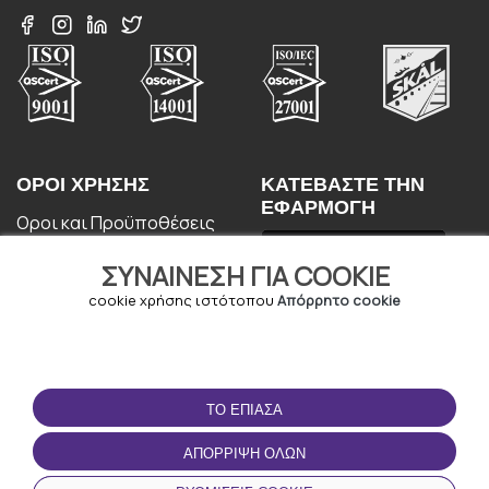
ΟΡΟΙ ΧΡΉΣΗΣ
ΚΑΤΕΒΆΣΤΕ ΤΗΝ
ΕΦΑΡΜΟΓΉ
Οροι και Προϋποθέσεις
Πολιτική απορρήτου
ΣΥΝΑΊΝΕΣΗ ΓΙΑ COOKIE
Πολιτική cookie
Συμφωνία Χρήστη
cookie χρήσης ιστότοπου
Απόρρητο cookie
ΤΟ ΈΠΙΑΣΑ
ΑΠΌΡΡΙΨΗ ΌΛΩΝ
© Copyright - URBO 2026