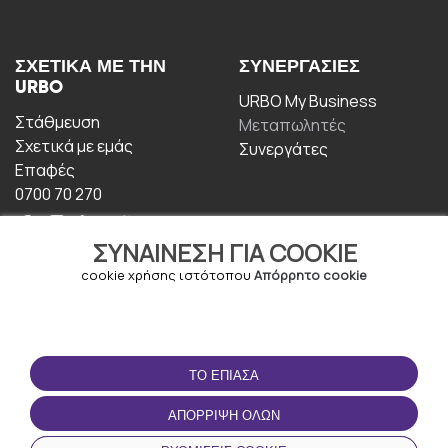
ΣΧΕΤΙΚΆ ΜΕ ΤΗΝ
ΣΥΝΕΡΓΑΣΊΕΣ
URBO
URBO My Business
Στάθμευση
Μεταπωλητές
Σχετικά με εμάς
Συνεργάτες
Επαφές
0700 70 270
ΣΥΝΑΊΝΕΣΗ ΓΙΑ COOKIE
cookie χρήσης ιστότοπου
Απόρρητο cookie
ΟΡΟΙ ΧΡΉΣΗΣ
ΚΑΤΕΒΆΣΤΕ ΤΗΝ
ΤΟ ΈΠΙΑΣΑ
ΕΦΑΡΜΟΓΉ
Οροι και Προϋποθέσεις
ΑΠΌΡΡΙΨΗ ΌΛΩΝ
Πολιτική απορρήτου