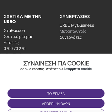
ΣΧΕΤΙΚΆ ΜΕ ΤΗΝ
ΣΥΝΕΡΓΑΣΊΕΣ
URBO
URBO My Business
Στάθμευση
Μεταπωλητές
Σχετικά με εμάς
Συνεργάτες
Επαφές
0700 70 270
ΣΥΝΑΊΝΕΣΗ ΓΙΑ COOKIE
cookie χρήσης ιστότοπου
Απόρρητο cookie
ΟΡΟΙ ΧΡΉΣΗΣ
ΚΑΤΕΒΆΣΤΕ ΤΗΝ
ΤΟ ΈΠΙΑΣΑ
ΕΦΑΡΜΟΓΉ
Οροι και Προϋποθέσεις
ΑΠΌΡΡΙΨΗ ΌΛΩΝ
Πολιτική απορρήτου