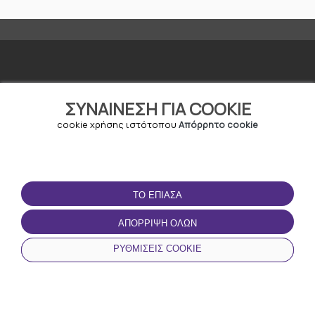
ΣΥΝΑΊΝΕΣΗ ΓΙΑ COOKIE
cookie χρήσης ιστότοπου
Απόρρητο cookie
ΣΧΕΤΙΚΆ ΜΕ ΤΗΝ
ΣΥΝΕΡΓΑΣΊΕΣ
URBO
URBO My Business
Στάθμευση
Μεταπωλητές
Σχετικά με εμάς
Συνεργάτες
ΤΟ ΈΠΙΑΣΑ
Επαφές
0700 70 270
ΑΠΌΡΡΙΨΗ ΌΛΩΝ
ΡΥΘΜΊΣΕΙΣ COOKIE
ΣΠΊΤΙ
ΝΈΑ
ΚΑΤΗΓΟΡΊΕΣ
ΤΟ ΠΡΟΦΙΛ ΜΟΥ