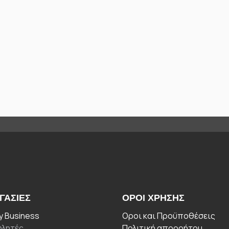
ΓΑΣΊΕΣ
ΟΡΟΙ ΧΡΉΣΗΣ
 Business
Οροι και Προϋποθέσεις
λητές
Πολιτική απορρήτου