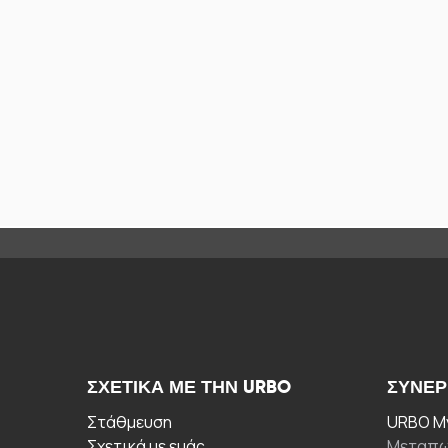
ΣΧΕΤΙΚΆ ΜΕ ΤΗΝ URBO
ΣΥΝΕΡ
Στάθμευση
URBO My
Σχετικά με εμάς
Μεταπω