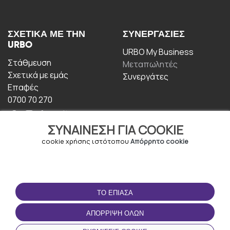
ΣΧΕΤΙΚΆ ΜΕ ΤΗΝ
ΣΥΝΕΡΓΑΣΊΕΣ
URBO
URBO My Business
Στάθμευση
Μεταπωλητές
Σχετικά με εμάς
Συνεργάτες
Επαφές
0700 70 270
ΣΥΝΑΊΝΕΣΗ ΓΙΑ COOKIE
cookie χρήσης ιστότοπου
Απόρρητο cookie
ΟΡΟΙ ΧΡΉΣΗΣ
ΚΑΤΕΒΆΣΤΕ ΤΗΝ
ΤΟ ΈΠΙΑΣΑ
ΕΦΑΡΜΟΓΉ
Οροι και Προϋποθέσεις
ΑΠΌΡΡΙΨΗ ΌΛΩΝ
Πολιτική απορρήτου