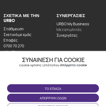
ΣΧΕΤΙΚΆ ΜΕ ΤΗΝ
ΣΥΝΕΡΓΑΣΊΕΣ
URBO
URBO My Business
Στάθμευση
Μεταπωλητές
Σχετικά με εμάς
Συνεργάτες
Επαφές
0700 70 270
ΣΥΝΑΊΝΕΣΗ ΓΙΑ COOKIE
cookie χρήσης ιστότοπου
Απόρρητο cookie
ΟΡΟΙ ΧΡΉΣΗΣ
ΚΑΤΕΒΆΣΤΕ ΤΗΝ
ΤΟ ΈΠΙΑΣΑ
ΕΦΑΡΜΟΓΉ
Οροι και Προϋποθέσεις
ΑΠΌΡΡΙΨΗ ΌΛΩΝ
Πολιτική απορρήτου