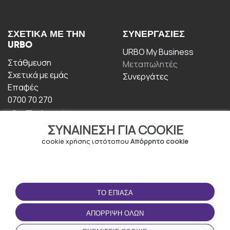
ΣΧΕΤΙΚΆ ΜΕ ΤΗΝ
ΣΥΝΕΡΓΑΣΊΕΣ
URBO
URBO My Business
Στάθμευση
Μεταπωλητές
Σχετικά με εμάς
Συνεργάτες
Επαφές
0700 70 270
ΣΥΝΑΊΝΕΣΗ ΓΙΑ COOKIE
cookie χρήσης ιστότοπου
Απόρρητο cookie
ΟΡΟΙ ΧΡΉΣΗΣ
ΚΑΤΕΒΆΣΤΕ ΤΗΝ
ΤΟ ΈΠΙΑΣΑ
ΕΦΑΡΜΟΓΉ
Οροι και Προϋποθέσεις
ΑΠΌΡΡΙΨΗ ΌΛΩΝ
Πολιτική απορρήτου