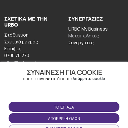
ΣΧΕΤΙΚΆ ΜΕ ΤΗΝ
ΣΥΝΕΡΓΑΣΊΕΣ
URBO
URBO My Business
Στάθμευση
Μεταπωλητές
Σχετικά με εμάς
Συνεργάτες
Επαφές
0700 70 270
ΣΥΝΑΊΝΕΣΗ ΓΙΑ COOKIE
cookie χρήσης ιστότοπου
Απόρρητο cookie
ΟΡΟΙ ΧΡΉΣΗΣ
ΚΑΤΕΒΆΣΤΕ ΤΗΝ
ΤΟ ΈΠΙΑΣΑ
ΕΦΑΡΜΟΓΉ
Οροι και Προϋποθέσεις
ΑΠΌΡΡΙΨΗ ΌΛΩΝ
Πολιτική απορρήτου