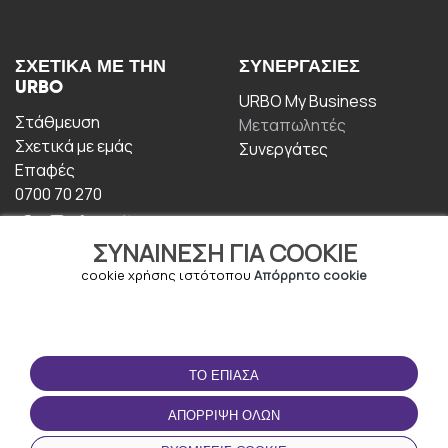
ΣΧΕΤΙΚΆ ΜΕ ΤΗΝ
ΣΥΝΕΡΓΑΣΊΕΣ
URBO
URBO My Business
Στάθμευση
Μεταπωλητές
Σχετικά με εμάς
Συνεργάτες
Επαφές
0700 70 270
ΣΥΝΑΊΝΕΣΗ ΓΙΑ COOKIE
cookie χρήσης ιστότοπου
Απόρρητο cookie
ΟΡΟΙ ΧΡΉΣΗΣ
ΚΑΤΕΒΆΣΤΕ ΤΗΝ
ΤΟ ΈΠΙΑΣΑ
ΕΦΑΡΜΟΓΉ
Οροι και Προϋποθέσεις
ΑΠΌΡΡΙΨΗ ΌΛΩΝ
Πολιτική απορρήτου