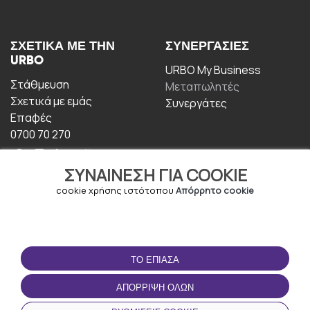
ΣΧΕΤΙΚΆ ΜΕ ΤΗΝ
ΣΥΝΕΡΓΑΣΊΕΣ
URBO
URBO My Business
Στάθμευση
Μεταπωλητές
Σχετικά με εμάς
Συνεργάτες
Επαφές
0700 70 270
ΣΥΝΑΊΝΕΣΗ ΓΙΑ COOKIE
cookie χρήσης ιστότοπου
Απόρρητο cookie
ΟΡΟΙ ΧΡΉΣΗΣ
ΚΑΤΕΒΆΣΤΕ ΤΗΝ
ΤΟ ΈΠΙΑΣΑ
ΕΦΑΡΜΟΓΉ
Οροι και Προϋποθέσεις
ΑΠΌΡΡΙΨΗ ΌΛΩΝ
Πολιτική απορρήτου