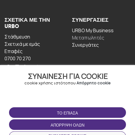
ΣΧΕΤΙΚΆ ΜΕ ΤΗΝ
ΣΥΝΕΡΓΑΣΊΕΣ
URBO
URBO My Business
Στάθμευση
Μεταπωλητές
Σχετικά με εμάς
Συνεργάτες
Επαφές
0700 70 270
ΣΥΝΑΊΝΕΣΗ ΓΙΑ COOKIE
cookie χρήσης ιστότοπου
Απόρρητο cookie
ΟΡΟΙ ΧΡΉΣΗΣ
ΚΑΤΕΒΆΣΤΕ ΤΗΝ
ΤΟ ΈΠΙΑΣΑ
ΕΦΑΡΜΟΓΉ
Οροι και Προϋποθέσεις
ΑΠΌΡΡΙΨΗ ΌΛΩΝ
Πολιτική απορρήτου