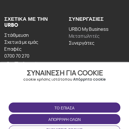
ΣΧΕΤΙΚΆ ΜΕ ΤΗΝ
ΣΥΝΕΡΓΑΣΊΕΣ
URBO
URBO My Business
Στάθμευση
Μεταπωλητές
Σχετικά με εμάς
Συνεργάτες
Επαφές
0700 70 270
ΣΥΝΑΊΝΕΣΗ ΓΙΑ COOKIE
cookie χρήσης ιστότοπου
Απόρρητο cookie
ΟΡΟΙ ΧΡΉΣΗΣ
ΚΑΤΕΒΆΣΤΕ ΤΗΝ
ΤΟ ΈΠΙΑΣΑ
ΕΦΑΡΜΟΓΉ
Οροι και Προϋποθέσεις
ΑΠΌΡΡΙΨΗ ΌΛΩΝ
Πολιτική απορρήτου