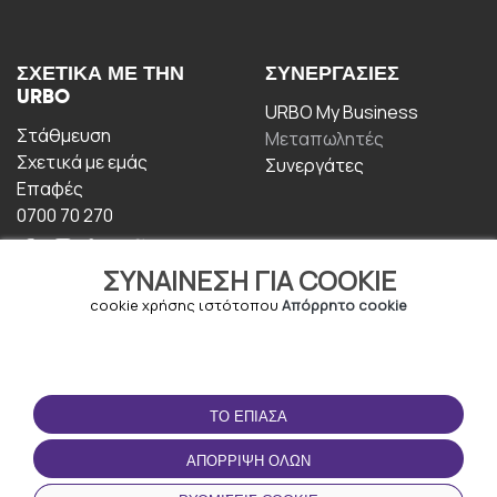
ΣΧΕΤΙΚΆ ΜΕ ΤΗΝ
ΣΥΝΕΡΓΑΣΊΕΣ
URBO
URBO My Business
Στάθμευση
Μεταπωλητές
Σχετικά με εμάς
Συνεργάτες
Επαφές
0700 70 270
ΣΥΝΑΊΝΕΣΗ ΓΙΑ COOKIE
cookie χρήσης ιστότοπου
Απόρρητο cookie
ΟΡΟΙ ΧΡΉΣΗΣ
ΚΑΤΕΒΆΣΤΕ ΤΗΝ
ΤΟ ΈΠΙΑΣΑ
ΕΦΑΡΜΟΓΉ
Οροι και Προϋποθέσεις
ΑΠΌΡΡΙΨΗ ΌΛΩΝ
Πολιτική απορρήτου