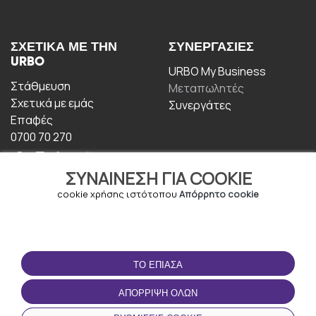
ΣΧΕΤΙΚΆ ΜΕ ΤΗΝ
ΣΥΝΕΡΓΑΣΊΕΣ
URBO
URBO My Business
Στάθμευση
Μεταπωλητές
Σχετικά με εμάς
Συνεργάτες
Επαφές
0700 70 270
ΣΥΝΑΊΝΕΣΗ ΓΙΑ COOKIE
cookie χρήσης ιστότοπου
Απόρρητο cookie
ΟΡΟΙ ΧΡΉΣΗΣ
ΚΑΤΕΒΆΣΤΕ ΤΗΝ
ΤΟ ΈΠΙΑΣΑ
ΕΦΑΡΜΟΓΉ
Οροι και Προϋποθέσεις
ΑΠΌΡΡΙΨΗ ΌΛΩΝ
Πολιτική απορρήτου