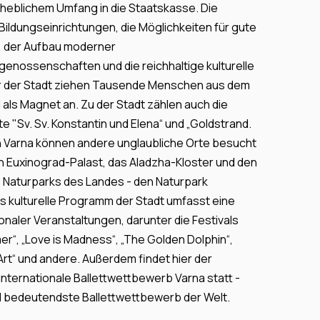
erheblichem Umfang in die Staatskasse. Die
ldungseinrichtungen, die Möglichkeiten für gute
, der Aufbau moderner
nossenschaften und die reichhaltige kulturelle
der Stadt ziehen Tausende Menschen aus dem
 als Magnet an. Zu der Stadt zählen auch die
e "Sv. Sv. Konstantin und Elena“ und „Goldstrand.
n Varna können andere unglaubliche Orte besucht
 Euxinograd-Palast, das Aladzha-Kloster und den
11 Naturparks des Landes - den Naturpark
s kulturelle Programm der Stadt umfasst eine
onaler Veranstaltungen, darunter die Festivals
r“, „Love is Madness“, „The Golden Dolphin“,
Art“ und andere. Außerdem findet hier der
nternationale Ballettwettbewerb Varna statt -
d bedeutendste Ballettwettbewerb der Welt.