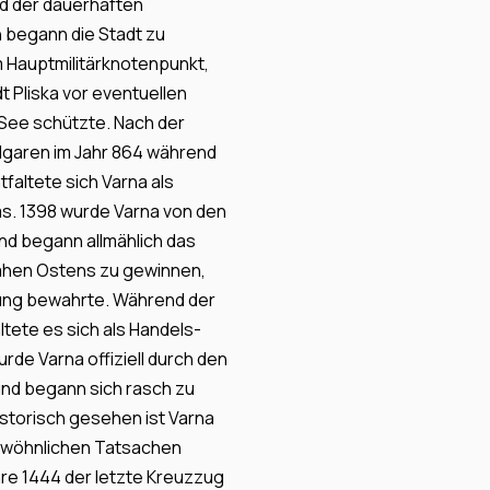
nd der dauerhaften
 begann die Stadt zu
 Hauptmilitärknotenpunkt,
t Pliska vor eventuellen
 See schützte. Nach der
lgaren im Jahr 864 während
tfaltete sich Varna als
s. 1398 wurde Varna von den
d begann allmählich das
Nahen Ostens zu gewinnen,
ung bewahrte. Während der
altete es sich als Handels-
urde Varna offiziell durch den
und begann sich rasch zu
istorisch gesehen ist Varna
ewöhnlichen Tatsachen
ahre 1444 der letzte Kreuzzug