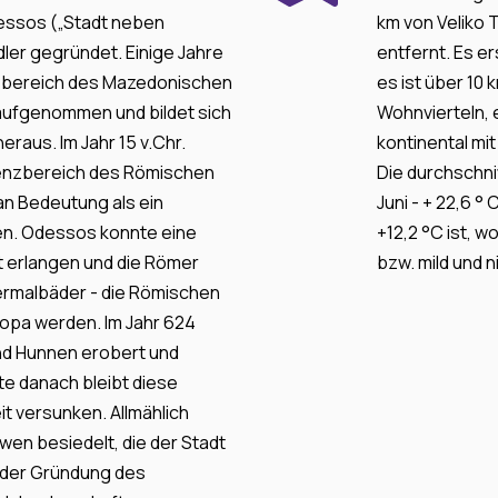
dessos („Stadt neben
km von Veliko 
ler gegründet. Einige Jahre
entfernt. Es e
nzbereich des Mazedonischen
es ist über 10 
aufgenommen und bildet sich
Wohnvierteln, e
eraus. Im Jahr 15 v.Chr.
kontinental m
Grenzbereich des Römischen
Die durchschnit
n Bedeutung als ein
Juni - + 22,6 °
ien. Odessos konnte eine
+12,2 °С ist, 
t erlangen und die Römer
bzw. mild und ni
ermalbäder - die Römischen
ropa werden. Im Jahr 624
nd Hunnen erobert und
e danach bleibt diese
t versunken. Allmählich
wen besiedelt, die der Stadt
 der Gründung des