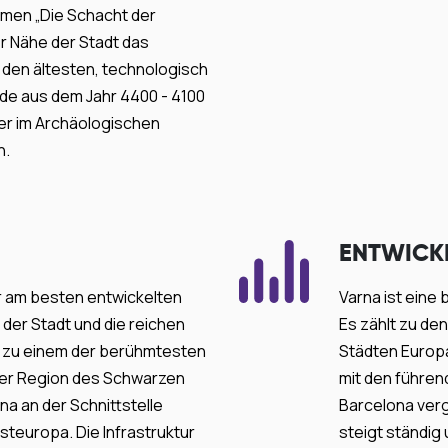
men „Die Schacht der
er Nähe der Stadt das
 den ältesten, technologisch
de aus dem Jahr 4400 - 4100
ser im Archäologischen
n.
ENTWICK
r am besten entwickelten
Varna ist eine 
 der Stadt und die reichen
Es zählt zu de
 zu einem der berühmtesten
Städten Europa
der Region des Schwarzen
mit den führen
rna an der Schnittstelle
Barcelona verg
europa. Die Infrastruktur
steigt ständig