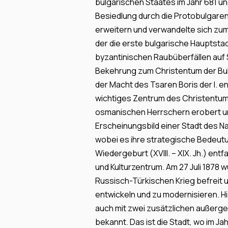
bulgarischen Staates im Jahr 681 u
Besiedlung durch die Protobulgaren
erweitern und verwandelte sich zum
der die erste bulgarische Hauptstad
byzantinischen Raubüberfällen auf
Bekehrung zum Christentum der Bu
der Macht des Tsaren Boris der I. en
wichtiges Zentrum des Christentum
osmanischen Herrschern erobert un
Erscheinungsbild einer Stadt des 
wobei es ihre strategische Bedeut
Wiedergeburt (ХVIII. – XIX. Jh.) entf
und Kulturzentrum. Am 27 Juli 1878 w
Russisch-Türkischen Krieg befreit 
entwickeln und zu modernisieren. H
auch mit zwei zusätzlichen außerg
bekannt. Das ist die Stadt, wo im J