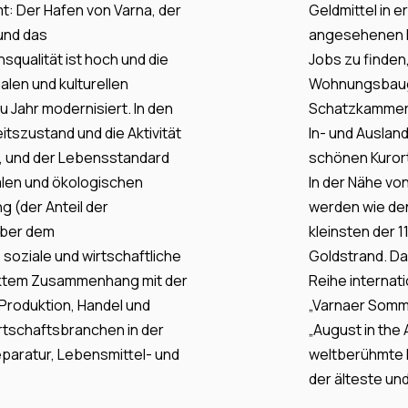
t: Der Hafen von Varna, der
Geldmittel in 
und das
angesehenen Bi
qualität ist hoch und die
Jobs zu finden
alen und kulturellen
Wohnungsbauge
 Jahr modernisiert. In den
Schatzkammer 
itszustand und die Aktivität
In- und Ausland
, und der Lebensstandard
schönen Kurort
alen und ökologischen
In der Nähe vo
g (der Anteil der
werden wie den
über dem
kleinsten der 
soziale und wirtschaftliche
Goldstrand. Da
rektem Zusammenhang mit der
Reihe internati
 Produktion, Handel und
„Varnaer Somme
rtschaftsbranchen in der
„August in the 
eparatur, Lebensmittel- und
weltberühmte I
der älteste un