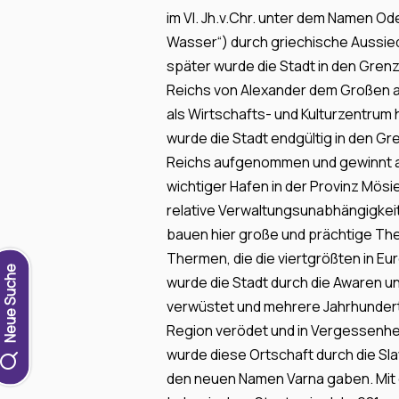
im VI. Jh.v.Chr. unter dem Namen O
Wasser“) durch griechische Aussied
später wurde die Stadt in den Gre
Reichs von Alexander dem Großen 
als Wirtschafts- und Kulturzentrum h
wurde die Stadt endgültig in den 
Reichs aufgenommen und gewinnt a
wichtiger Hafen in der Provinz Mös
relative Verwaltungsunabhängigkei
bauen hier große und prächtige Th
Thermen, die die viertgrößten in Eu
Neue Suche
wurde die Stadt durch die Awaren u
verwüstet und mehrere Jahrhundert
Region verödet und in Vergessenhei
wurde diese Ortschaft durch die Sla
den neuen Namen Varna gaben. Mit