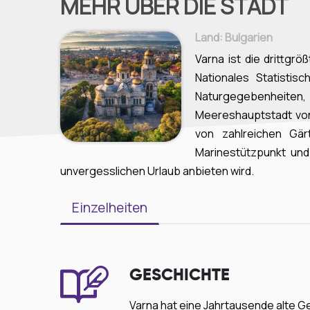
MEHR ÜBER DIE STADT
Land
: Bulgarien
Varna ist die drittgr
Nationales Statisti
Naturgegebenheiten, 
Meereshauptstadt von 
von zahlreichen Gär
Marinestützpunkt und
unvergesslichen Urlaub anbieten wird.
Einzelheiten
GESCHICHTE
Varna hat eine Jahrtausende alte G