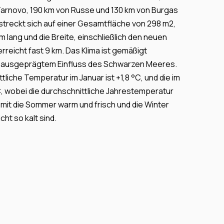
Tarnovo, 190 km von Russe und 130 km von Burgas
rstreckt sich auf einer Gesamtfläche von 298 m2,
km lang und die Breite, einschließlich den neuen
rreicht fast 9 km. Das Klima ist gemäßigt
it ausgeprägtem Einfluss des Schwarzen Meeres.
tliche Temperatur im Januar ist +1,8 °С, und die im
 С, wobei die durchschnittliche Jahrestemperatur
womit die Sommer warm und frisch und die Winter
cht so kalt sind.