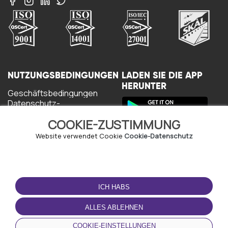
NUTZUNGSBEDINGUNGEN
LADEN SIE DIE APP
HERUNTER
Geschäftsbedingungen
Datenschutz-
Bestimmungen
COOKIE-ZUSTIMMUNG
Cookie-Richtlinie
Nutzungsbedingungen
Website verwendet Cookie
Cookie-Datenschutz
ICH HABS
ALLES ABLEHNEN
© Copyright - URBO 2026
COOKIE-EINSTELLUNGEN