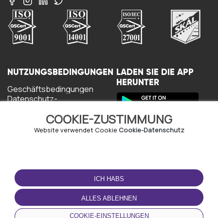
NUTZUNGSBEDINGUNGEN
LADEN SIE DIE APP
HERUNTER
Geschäftsbedingungen
Datenschutz-
Bestimmungen
COOKIE-ZUSTIMMUNG
Cookie-Richtlinie
Nutzungsbedingungen
Website verwendet Cookie
Cookie-Datenschutz
ICH HABS
ALLES ABLEHNEN
© Copyright - URBO 2026
COOKIE-EINSTELLUNGEN