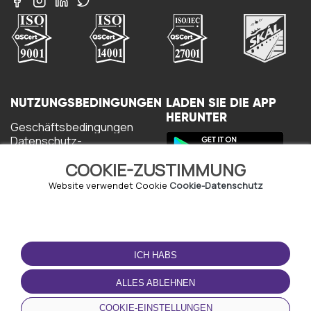
NUTZUNGSBEDINGUNGEN
LADEN SIE DIE APP
HERUNTER
Geschäftsbedingungen
Datenschutz-
Bestimmungen
COOKIE-ZUSTIMMUNG
Cookie-Richtlinie
Nutzungsbedingungen
Website verwendet Cookie
Cookie-Datenschutz
ICH HABS
ALLES ABLEHNEN
© Copyright - URBO 2026
COOKIE-EINSTELLUNGEN