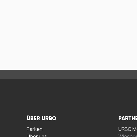
ÜBER URBO
PARTN
Parken
URBO Me
Über uns
Wiederv