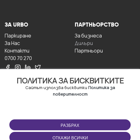
ЗА URBO
ПАРТНЬОРСТВО
Паркиране
За бизнесa
За Hас
Дилъри
Контакти
Партньори
0700 70 270
ПОЛИТИКА ЗА БИСКВИТКИТЕ
Сайтът използва бисквитки
Политика за
поверителност
УСЛОВИЯ ЗА
ИЗТЕГЛЕТЕ
ПОЛЗВАНЕ
ПРИЛОЖЕНИЕТО
РАЗБРАХ
Правила и условия за
ползване
ОТКАЖИ ВСИЧКИ