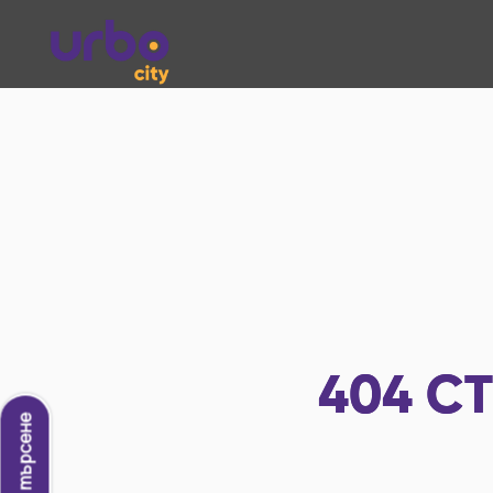
404
СТ
Ново търсене