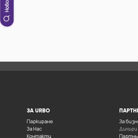
ЗА URBO
ПАРТН
Паркиране
За бизн
За Hас
Дилъри
Контакти
Партнь