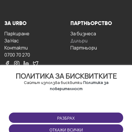
ЗА URBO
ПАРТНЬОРСТВО
Паркиране
За бизнесa
За Hас
Дилъри
Контакти
Партньори
0700 70 270
ПОЛИТИКА ЗА БИСКВИТКИТЕ
Сайтът използва бисквитки
Политика за
поверителност
УСЛОВИЯ ЗА
ИЗТЕГЛЕТЕ
ПОЛЗВАНЕ
ПРИЛОЖЕНИЕТО
РАЗБРАХ
Правила и условия за
ползване
ОТКАЖИ ВСИЧКИ