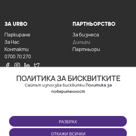
ЗА URBO
ПАРТНЬОРСТВО
Паркиране
За бизнесa
За Hас
Дилъри
Контакти
Партньори
0700 70 270
ПОЛИТИКА ЗА БИСКВИТКИТЕ
Сайтът използва бисквитки
Политика за
поверителност
УСЛОВИЯ ЗА
ИЗТЕГЛЕТЕ
ПОЛЗВАНЕ
ПРИЛОЖЕНИЕТО
РАЗБРАХ
Правила и условия за
ползване
ОТКАЖИ ВСИЧКИ