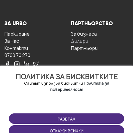
ЗА URBO
ПАРТНЬОРСТВО
Паркиране
За бизнесa
За Hас
Дилъри
Контакти
Партньори
0700 70 270
ПОЛИТИКА ЗА БИСКВИТКИТЕ
Сайтът използва бисквитки
Политика за
поверителност
УСЛОВИЯ ЗА
ИЗТЕГЛЕТЕ
ПОЛЗВАНЕ
ПРИЛОЖЕНИЕТО
РАЗБРАХ
Правила и условия за
ползване
ОТКАЖИ ВСИЧКИ