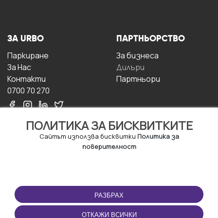
ЗА URBO
ПАРТНЬОРСТВО
Паркиране
За бизнесa
За Hас
Дилъри
Контакти
Партньори
0700 70 270
ПОЛИТИКА ЗА БИСКВИТКИТЕ
Сайтът използва бисквитки
Политика за
поверителност
УСЛОВИЯ ЗА
ИЗТЕГЛЕТЕ
ПОЛЗВАНЕ
ПРИЛОЖЕНИЕТО
РАЗБРАХ
Правила и условия за
ползване
ОТКАЖИ ВСИЧКИ