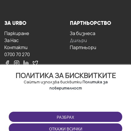
ЗА URBO
ПАРТНЬОРСТВО
Паркиране
За бизнесa
За Hас
Дилъри
Контакти
Партньори
0700 70 270
ПОЛИТИКА ЗА БИСКВИТКИТЕ
Сайтът използва бисквитки
Политика за
поверителност
УСЛОВИЯ ЗА
ИЗТЕГЛЕТЕ
ПОЛЗВАНЕ
ПРИЛОЖЕНИЕТО
РАЗБРАХ
Правила и условия за
ползване
ОТКАЖИ ВСИЧКИ