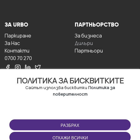
ЗА URBO
ПАРТНЬОРСТВО
Паркиране
За бизнесa
За Hас
Дилъри
Контакти
Партньори
0700 70 270
ПОЛИТИКА ЗА БИСКВИТКИТЕ
Сайтът използва бисквитки
Политика за
поверителност
УСЛОВИЯ ЗА
ИЗТЕГЛЕТЕ
ПОЛЗВАНЕ
ПРИЛОЖЕНИЕТО
РАЗБРАХ
Правила и условия за
ползване
ОТКАЖИ ВСИЧКИ