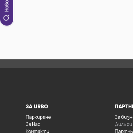
ЗА URBO
ПАРТН
Паркиране
За бизн
За Hас
Дилъри
Контакти
Партнь