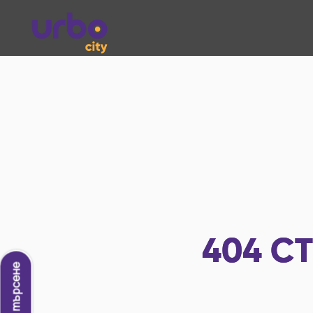
404
СТ
Ново търсене