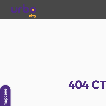
404
СТ
Ново търсене