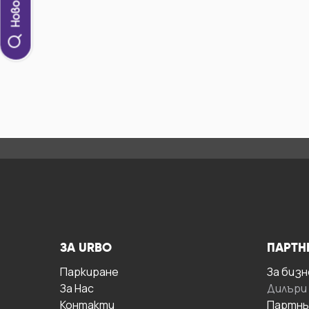
ЗА URBO
ПАРТН
Паркиране
За бизн
За Hас
Дилъри
Контакти
Партнь