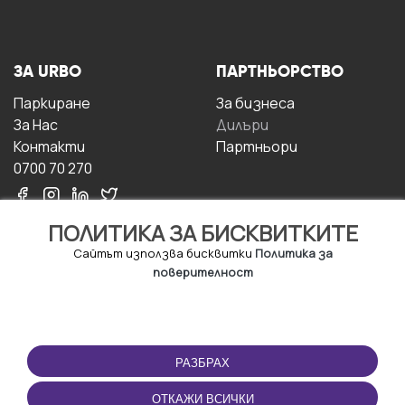
ЗА URBO
ПАРТНЬОРСТВО
Паркиране
За бизнесa
За Hас
Дилъри
Контакти
Партньори
0700 70 270
ПОЛИТИКА ЗА БИСКВИТКИТЕ
Сайтът използва бисквитки
Политика за
поверителност
УСЛОВИЯ ЗА
ИЗТЕГЛЕТЕ
ПОЛЗВАНЕ
ПРИЛОЖЕНИЕТО
РАЗБРАХ
Правила и условия за
ползване
ОТКАЖИ ВСИЧКИ