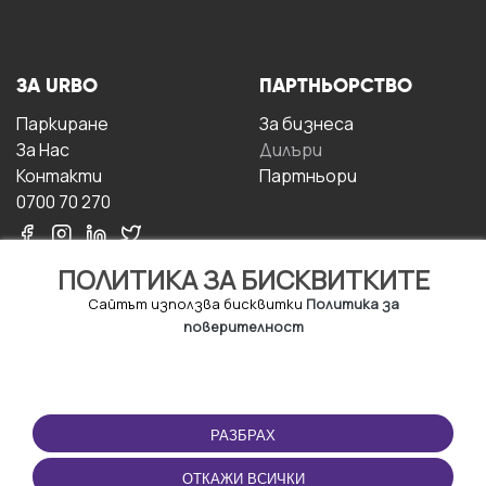
ЗА URBO
ПАРТНЬОРСТВО
Паркиране
За бизнесa
За Hас
Дилъри
Контакти
Партньори
0700 70 270
ПОЛИТИКА ЗА БИСКВИТКИТЕ
Сайтът използва бисквитки
Политика за
поверителност
УСЛОВИЯ ЗА
ИЗТЕГЛЕТЕ
ПОЛЗВАНЕ
ПРИЛОЖЕНИЕТО
РАЗБРАХ
Правила и условия за
ползване
ОТКАЖИ ВСИЧКИ