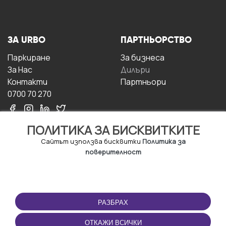
ЗА URBO
ПАРТНЬОРСТВО
Паркиране
За бизнесa
За Hас
Дилъри
Контакти
Партньори
0700 70 270
ПОЛИТИКА ЗА БИСКВИТКИТЕ
Сайтът използва бисквитки
Политика за
поверителност
УСЛОВИЯ ЗА
ИЗТЕГЛЕТЕ
ПОЛЗВАНЕ
ПРИЛОЖЕНИЕТО
РАЗБРАХ
Правила и условия за
ползване
ОТКАЖИ ВСИЧКИ