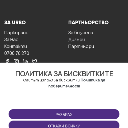
ЗА URBO
ПАРТНЬОРСТВО
Паркиране
За бизнесa
За Hас
Дилъри
Контакти
Партньори
0700 70 270
ПОЛИТИКА ЗА БИСКВИТКИТЕ
Сайтът използва бисквитки
Политика за
поверителност
УСЛОВИЯ ЗА
ИЗТЕГЛЕТЕ
ПОЛЗВАНЕ
ПРИЛОЖЕНИЕТО
РАЗБРАХ
Правила и условия за
ползване
ОТКАЖИ ВСИЧКИ